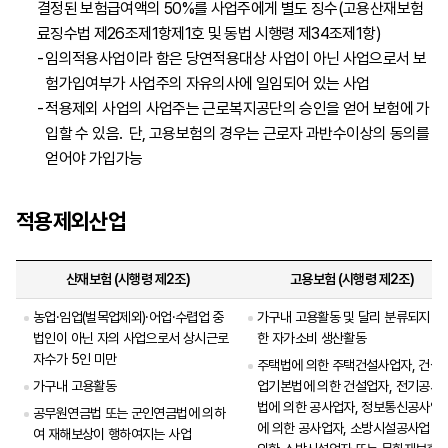
결정된 보험급여액의 50%를 사업주에게 별도 징수(고용산재보험
료징수법 제26조제1항제1호 및 동법 시행령 제34조제1항)
임의적용사업이라 함은 당연적용대상 사업이 아닌 사업으로서 보
험가입여부가 사업주의 자유의사에 일임되어 있는 사업
적용제외 사업의 사업주는 근로복지공단의 승인을 얻어 보험에 가
입할 수 있음. 단, 고용보험의 경우는 근로자 과반수이상의 동의를
얻어야 가입가능
적용제외산업
산재보험 (시행령 제2조)
고용보험 (시행령 제2조)
농업·임업(벌목업제외)·어업·수렵업 중
가구내 고용활동 및 달리 분류되지 아
법인이 아닌 자의 사업으로서 상시근로
한 자가소비 생산활동
자수가 5인 미만
주택법에 의한 주택건설사업자, 건설
가구내 고용활동
업기본법에 의한 건설업자, 전기공사
법에 의한 공사업자, 정보통신공사업
공무원연금법 또는 군인연금법에 의하
에 의한 공사업자, 소방시설공사업 법
여 재해보상이 행하여지는 사업