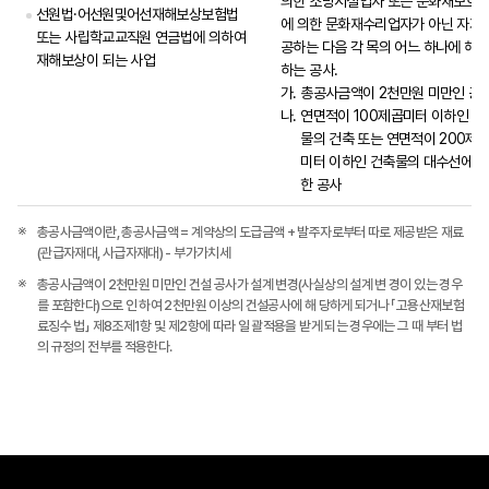
의한 소방시설업자 또는 문화재보호
선원법·어선원및어선재해보상보험법
에 의한 문화재수리업자가 아닌 자가 
또는 사립학교교직원 연금법에 의하여
공하는 다음 각 목의 어느 하나에 해당
재해보상이 되는 사업
하는 공사.
가.
총공사금액이 2천만원 미만인 공
나.
연면적이 100제곱미터 이하인 건
물의 건축 또는 연면적이 200제
미터 이하인 건축물의 대수선에 관
한 공사
총공사금액이란, 총공사금액 = 계약상의 도급금액 + 발주자로부터 따로 제공받은 재료
(관급자재대, 사급자재대) - 부가가치세
총공사금액이 2천만원 미만인 건설 공사가 설계 변경(사실상의 설계 변 경이 있는 경우
를 포함한다)으로 인 하여 2천만원 이상의 건설공사에 해 당하게 되거나 「고용산재보험
료징수 법」 제8조제1항 및 제2항에 따라 일 괄적용을 받게 되는 경우에는 그 때 부터 법
의 규정의 전부를 적용한다.