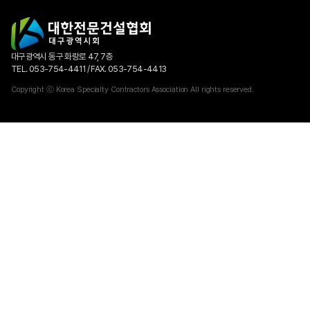
대구광역시 동구 화랑로 47, 7층
TEL. 053-754-4411 / FAX. 053-754-4413
Copyright ⓒ Korea Specialty Contractors Association All rights reserved.