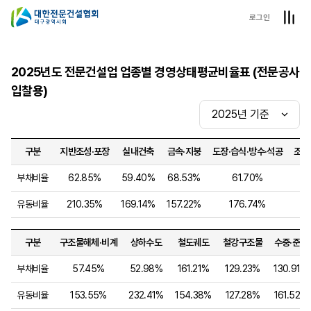
로그인
2025년도 전문건설업 업종별 경영상태평균비율표 (전문공사
입찰용)
구분
지반조성·포장
실내건축
금속·지붕
도장·습식·방수·석공
조경
부채비율
62.85%
59.40%
68.53%
61.70%
유동비율
210.35%
169.14%
157.22%
176.74%
1
구분
구조물해체·비계
상하수도
철도궤도
철강구조물
수중·준설
부채비율
57.45%
52.98%
161.21%
129.23%
130.91%
유동비율
153.55%
232.41%
154.38%
127.28%
161.52%